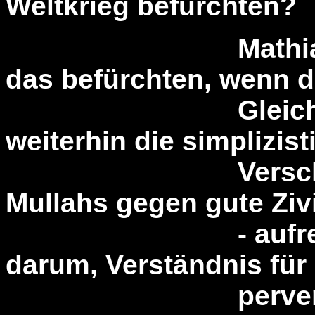
Weltkrieg befürchten?
Mathias Bröck
das befürchten, wenn d
Gleichschaltu
weiterhin die simplizis
Verschwörungs
Mullahs gegen gute Zivi
- aufrechterhäl
darum, Verständnis für
perversen A