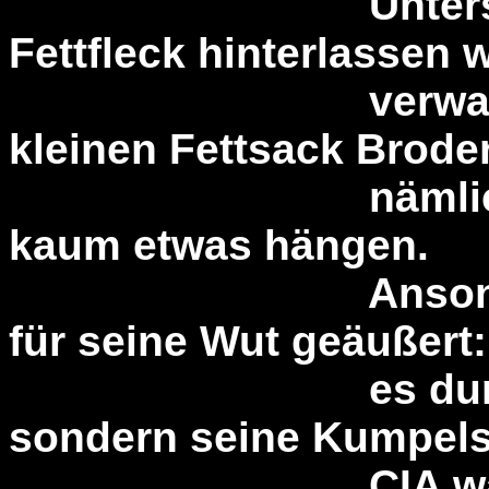
Unterstellung,
Fettfleck hinterlassen 
verwahrt. Ande
kleinen Fettsack Broder
nämlich bei mi
kaum etwas hängen.
Ansonsten habe
für seine Wut geäußert
es dummerweis
sondern seine Kumpel
CIA waren, die 