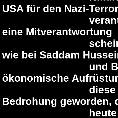
USA für den Nazi-Terro
verantwortlich
eine Mitverantwortung
scheint mir hie
wie bei Saddam Hussei
und Bin Laden
ökonomische Aufrüstu
diese "Monste
Bedrohung geworden, d
heute sind. Nic