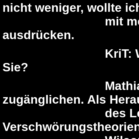
nicht weniger, wollte ic
mit meinen 
ausdrücken.
KriT: Welche Q
Sie?
Mathias Bröck
zugänglichen. Als Her
des Lexiko
Verschwörungstheorien