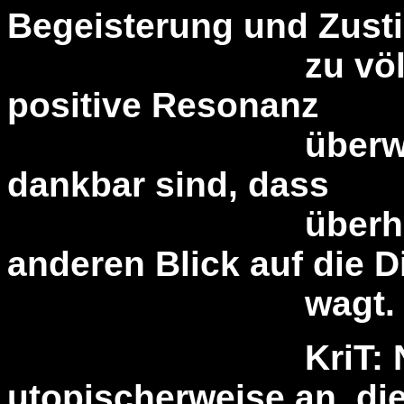
Begeisterung und Zust
zu völligem En
positive Resonanz
überwiegt, wei
dankbar sind, dass
überhaupt noc
anderen Blick auf die D
wagt.
KriT: Nehm
utopischerweise an, di