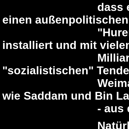
dass es sich a
einen außenpolitischen
"Hurensohn" d
installiert und mit viele
Milliarden gep
"sozialistischen" Tend
Weimarer Repub
wie Saddam und Bin L
- aus dem Rude
Natürlich sind 