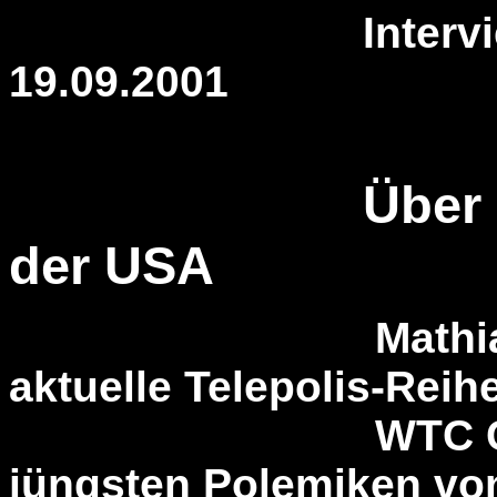
Interview
19.09.2001
Über 
der USA
Mathias Bröck
aktuelle Telepolis-Reih
WTC Conspira
jüngsten Polemiken vo