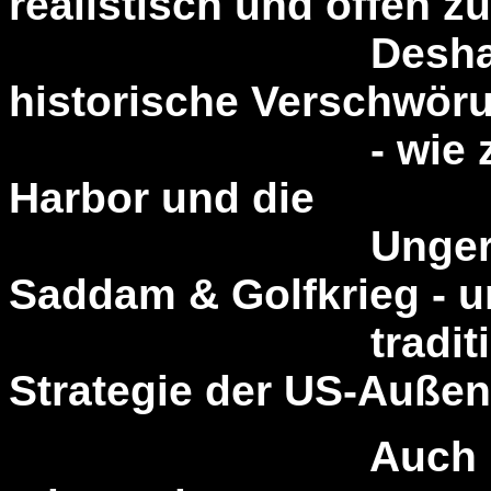
realistisch und offen zu
Deshalb die H
historische Verschwör
- wie z.B. Ken
Harbor und die
Ungereimtheit
Saddam & Golfkrieg - u
traditionelle
Strategie der US-Außenp
Auch Hitler ge