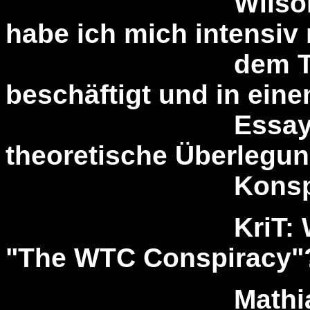
Wilson (Eichbo
habe ich mich intensiv 
dem Thema Ko
beschäftigt und in ein
Essay dazu e
theoretische Überlegun
Konspirologie
KriT: Wie ist 
"The WTC Conspiracy"
Mathias Bröc