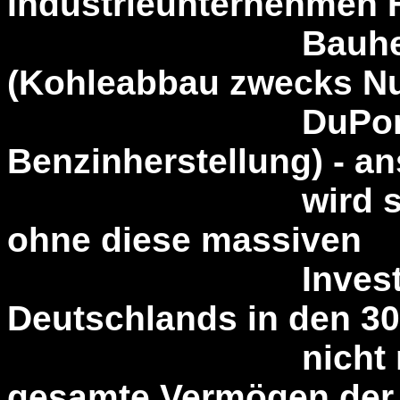
Industrieunternehmen Hi
Bauherr von 
(Kohleabbau zwecks N
DuPont-Pate
Benzinherstellung) - a
wird sehr wohl
ohne diese massiven
Investments e
Deutschlands in den 30
nicht möglich 
gesamte Vermögen der