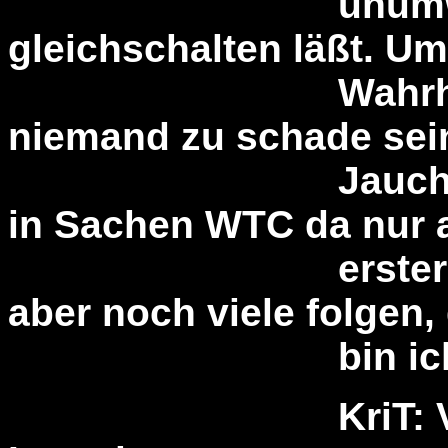
unumwunden 
gleichschalten läßt. Um
Wahrheit will
niemand zu schade sein
Jauchegrube zu
in Sachen WTC da nur 
erster runterge
aber noch viele folgen,
bin ich mir zi
KriT: Vielen 