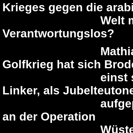
Krieges gegen die arab
Welt mit alle
Verantwortungslos?
Mathias Bröck
Golfkrieg hat sich Brod
einst strammer
Linker, als Jubelteuton
aufgeplustert 
an der Operation
Wüstensturm al