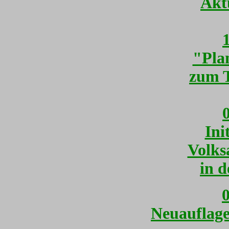
Akt
"Pla
zum 
Ini
Volk
in d
0
Neuauflage