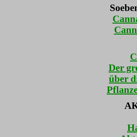
Soeben
Cann
Cann
C
Der gr
über d
Pflanze
A
Ha