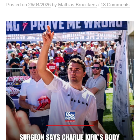
/
Posted
on
26/04/2026
by
Mathias Broeckers
18 Comments