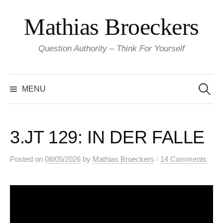
Skip
Mathias Broeckers
to
content
Question Authority – Think For Yourself
Search
for:
MENU
3.JT 129: IN DER FALLE
/
Posted
on
08/05/2026
by
Mathias Broeckers
14 Comments