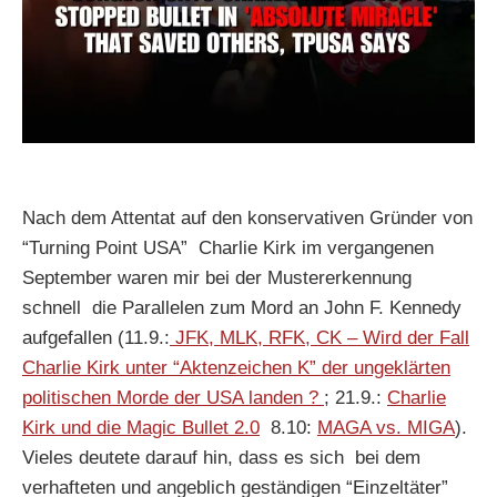
Nach dem Attentat auf den konservativen Gründer von
“Turning Point USA” Charlie Kirk im vergangenen
September waren mir bei der Mustererkennung
schnell die Parallelen zum Mord an John F. Kennedy
aufgefallen (11.9.:
JFK, MLK, RFK, CK – Wird der Fall
Charlie Kirk unter “Aktenzeichen K” der ungeklärten
politischen Morde der USA landen ?
; 21.9.:
Charlie
Kirk und die Magic Bullet 2.0
8.10:
MAGA vs. MIGA
).
Vieles deutete darauf hin, dass es sich bei dem
verhafteten und angeblich geständigen “Einzeltäter”