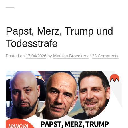
Papst, Merz, Trump und
Todesstrafe
/
Posted
on
17/04/2026
by
Mathias Broeckers
23 Comments