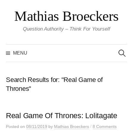
Skip
Mathias Broeckers
to
content
Question Authority – Think For Yourself
Search
for:
MENU
Search Results for:
"Real Game of
Thrones"
Real Game Of Thrones: Lolitagate
/
Posted
on
08/11/2019
by
Mathias Broeckers
8 Comments