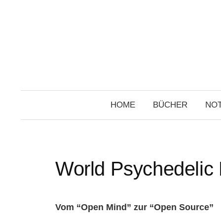
Skip
to
content
HOME
BÜCHER
NOT
World Psychedelic
Vom “Open Mind” zur “Open Source”