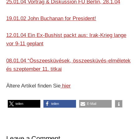
25.01.04 Vortrag & Diskussion FU Berlin, 28.1.04
19.01.02 John Buchanan for President!
12.01.04 Ein Ex-Bushist packt aus: Irak-Krieg lange
vor 9-11 geplant
08.01.04
“Összeesküvések, összeesküvés-elméletek
és szeptember 11. titkai
Ältere Artikel finden Sie
hier
teilen
teilen
E-Mail
Leave a Comment