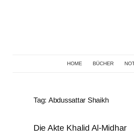
Skip
to
content
HOME
BÜCHER
NOT
Tag:
Abdussattar Shaikh
Die Akte Khalid Al-Midhar