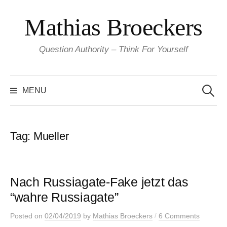
Skip
Mathias Broeckers
to
content
Question Authority – Think For Yourself
Search
for:
MENU
Tag:
Mueller
Nach Russiagate-Fake jetzt das
“wahre Russiagate”
/
Posted
on
02/04/2019
by
Mathias Broeckers
6 Comments