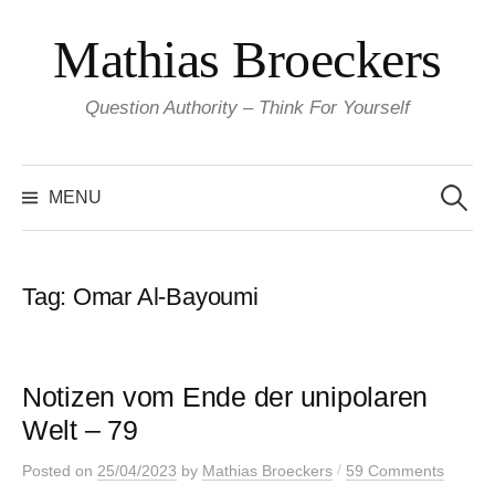
Skip
Mathias Broeckers
to
content
Question Authority – Think For Yourself
Search
for:
MENU
Tag:
Omar Al-Bayoumi
Notizen vom Ende der unipolaren
Welt – 79
/
Posted
on
25/04/2023
by
Mathias Broeckers
59 Comments