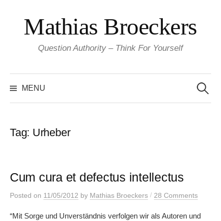
Skip
Mathias Broeckers
to
content
Question Authority – Think For Yourself
Search
for:
MENU
Tag:
Urheber
Cum cura et defectus intellectus
/
Posted
on
11/05/2012
by
Mathias Broeckers
28 Comments
“Mit Sorge und Unverständnis verfolgen wir als Autoren und