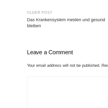
OLDER POST
Post
Das Krankensystem meiden und gesund
navigation
bleiben
Leave a Comment
Your email address will not be published.
Req