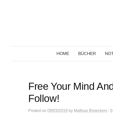
Skip
to
content
HOME
BÜCHER
NOT
Free Your Mind And
Follow!
/
Posted
on
09/03/2019
by
Mathias Broeckers
0