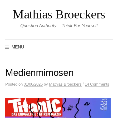
Skip
Mathias Broeckers
to
content
Question Authority – Think For Yourself
Search
for:
MENU
Medienmimosen
/
Posted
on
01/06/2026
by
Mathias Broeckers
14 Comments