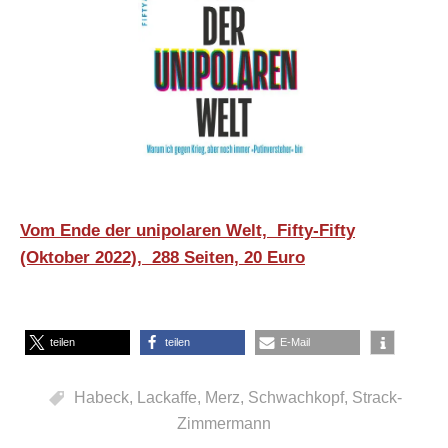
Vom Ende der unipolaren Welt,
Fifty-Fifty
(Oktober 2022),
288 Seiten, 20 Euro
teilen
teilen
E-Mail
Habeck
,
Lackaffe
,
Merz
,
Schwachkopf
,
Strack-
Zimmermann