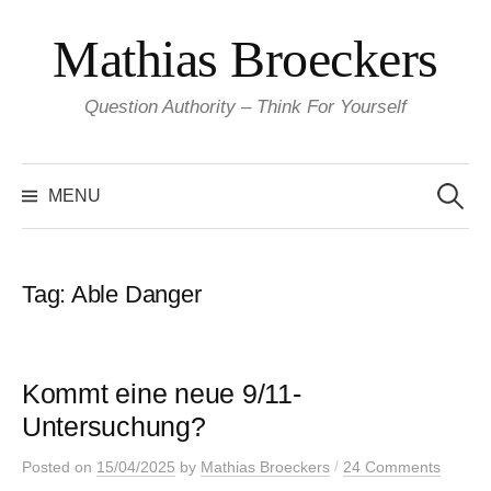
Skip
Mathias Broeckers
to
content
Question Authority – Think For Yourself
Search
for:
MENU
Tag:
Able Danger
Kommt eine neue 9/11-
Untersuchung?
/
Posted
on
15/04/2025
by
Mathias Broeckers
24 Comments