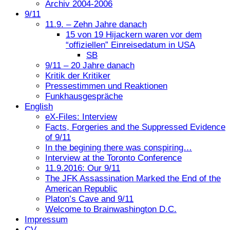
Archiv 2004-2006
9/11
11.9. – Zehn Jahre danach
15 von 19 Hijackern waren vor dem
“offiziellen” Einreisedatum in USA
SB
9/11 – 20 Jahre danach
Kritik der Kritiker
Pressestimmen und Reaktionen
Funkhausgespräche
English
eX-Files: Interview
Facts, Forgeries and the Suppressed Evidence
of 9/11
In the begining there was conspiring…
Interview at the Toronto Conference
11.9.2016: Our 9/11
The JFK Assassination Marked the End of the
American Republic
Platon’s Cave and 9/11
Welcome to Brainwashington D.C.
Impressum
CV