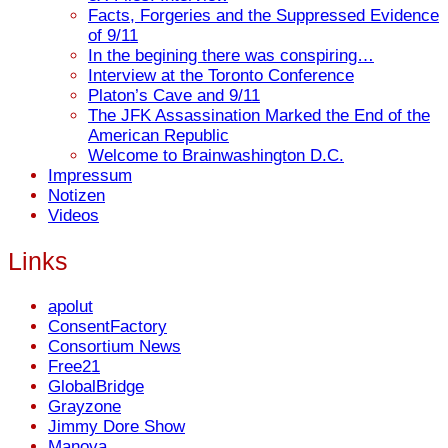
Facts, Forgeries and the Suppressed Evidence
of 9/11
In the begining there was conspiring…
Interview at the Toronto Conference
Platon’s Cave and 9/11
The JFK Assassination Marked the End of the
American Republic
Welcome to Brainwashington D.C.
Impressum
Notizen
Videos
Links
apolut
ConsentFactory
Consortium News
Free21
GlobalBridge
Grayzone
Jimmy Dore Show
Manova