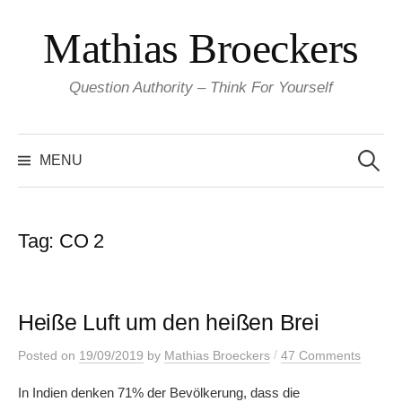
Skip
Mathias Broeckers
to
content
Question Authority – Think For Yourself
Search
for:
MENU
Tag:
CO 2
Heiße Luft um den heißen Brei
/
Posted
on
19/09/2019
by
Mathias Broeckers
47 Comments
In Indien denken 71% der Bevölkerung, dass die