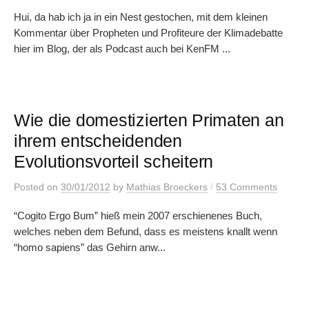
Hui, da hab ich ja in ein Nest gestochen, mit dem kleinen
Kommentar über Propheten und Profiteure der Klimadebatte
hier im Blog, der als Podcast auch bei KenFM ...
Wie die domestizierten Primaten an
ihrem entscheidenden
Evolutionsvorteil scheitern
/
Posted
on
30/01/2012
by
Mathias Broeckers
53 Comments
“Cogito Ergo Bum” hieß mein 2007 erschienenes Buch,
welches neben dem Befund, dass es meistens knallt wenn
“homo sapiens” das Gehirn anw...