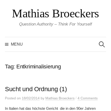
Skip
Mathias Broeckers
to
content
Question Authority – Think For Yourself
Search
for:
MENU
Tag:
Entkriminalisierung
Sucht und Ordnung (1)
/
Posted
on
18/02/2014
by
Mathias Broeckers
4 Comments
In Italien hat das höchste Gericht die in den 90er Jahren