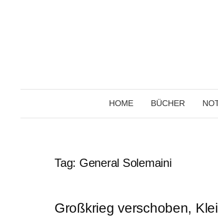
Skip
to
content
HOME
BÜCHER
NOT
Tag:
General Solemaini
Großkrieg verschoben, Klei