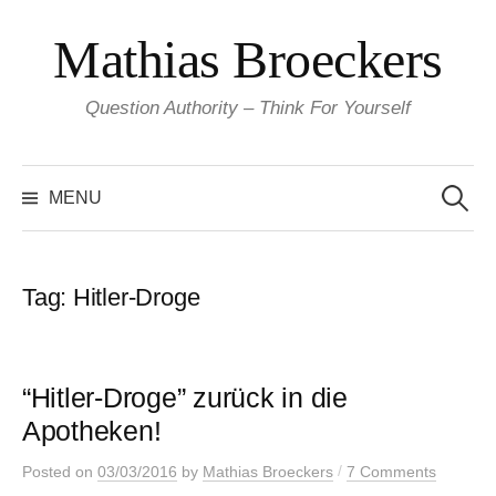
Skip
Mathias Broeckers
to
content
Question Authority – Think For Yourself
Search
for:
MENU
Tag:
Hitler-Droge
“Hitler-Droge” zurück in die
Apotheken!
/
Posted
on
03/03/2016
by
Mathias Broeckers
7 Comments