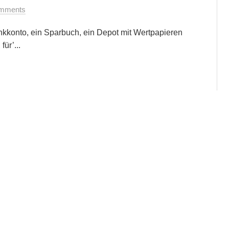
mments
nkkonto, ein Sparbuch, ein Depot mit Wertpapieren
ür’...