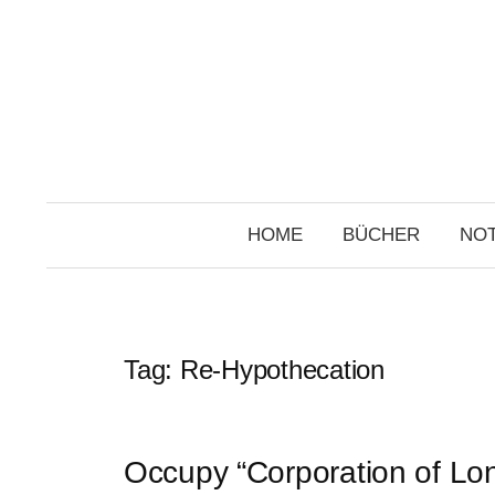
Skip
to
content
HOME
BÜCHER
NOT
Tag:
Re-Hypothecation
Occupy “Corporation of Lon