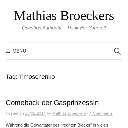
Skip
Mathias Broeckers
to
content
Question Authority – Think For Yourself
Search
for:
MENU
Tag:
Timoschenko
Comeback der Gasprinzessin
/
Posted
on
25/02/2014
by
Mathias Broeckers
4 Comments
Während die Gewalttäter des “rechten Blocks” in vielen