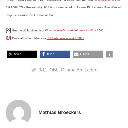
6.6.2006: “The Reason why 9/11 is not mentioned on Usama Bin Laden’s Most Wanted
Page is because the FBI has no hard
[8]
George W. Bush in einer
White-House-Pressekonferenz im März 2002
[9]
General Richard Myers im
CNN-Interview vom 6.4.2002
teilen
teilen
E-Mail
9/11
,
OBL
,
Osama Bin Laden
Mathias Broeckers