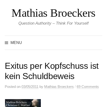
Skip
Mathias Broeckers
to
content
Question Authority – Think For Yourself
Search
for:
MENU
Exitus per Kopfschuss ist
kein Schuldbeweis
/
Posted
on
03/05/2011
by
Mathias Broeckers
69 Comments