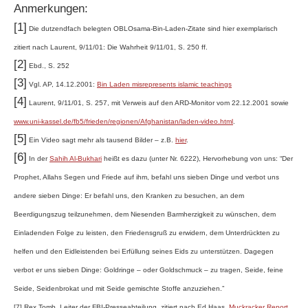
Anmerkungen:
[1]
Die dutzendfach belegten OBLOsama-Bin-Laden-Zitate sind hier exemplarisch
zitiert nach Laurent, 9/11/01: Die Wahrheit 9/11/01, S. 250 ff.
[2]
Ebd., S. 252
[3]
Vgl. AP, 14.12.2001:
Bin Laden misrepresents islamic teachings
[4]
Laurent, 9/11/01, S. 257, mit Verweis auf den ARD-Monitor vom 22.12.2001 sowie
www.uni-kassel.de/fb5/frieden/regionen/Afghanistan/laden-video.html
.
[5]
Ein Video sagt mehr als tausend Bilder – z.B.
hier
.
[6]
In der
Sahih Al-Bukhari
heißt es dazu (unter Nr. 6222), Hervorhebung von uns: “Der
Prophet, Allahs Segen und Friede auf ihm, befahl uns sieben Dinge und verbot uns
andere sieben Dinge: Er befahl uns, den Kranken zu besuchen, an dem
Beerdigungszug teilzunehmen, dem Niesenden Barmherzigkeit zu wünschen, dem
Einladenden Folge zu leisten, den Friedensgruß zu erwidern, dem Unterdrückten zu
helfen und den Eidleistenden bei Erfüllung seines Eids zu unterstützen. Dagegen
verbot er uns sieben Dinge: Goldringe – oder Goldschmuck – zu tragen, Seide, feine
Seide, Seidenbrokat und mit Seide gemischte Stoffe anzuziehen.”
[7]
Rex Tomb, Leiter der FBI-Presseabteilung, zitiert nach Ed Haas,
Muckracker Report
,