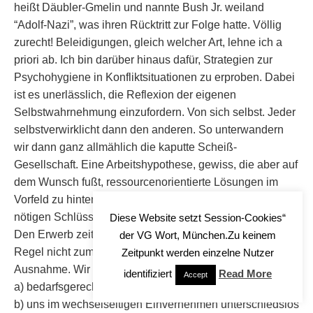
heißt Däubler-Gmelin und nannte Bush Jr. weiland
“Adolf-Nazi”, was ihren Rücktritt zur Folge hatte. Völlig
zurecht! Beleidigungen, gleich welcher Art, lehne ich a
priori ab. Ich bin darüber hinaus dafür, Strategien zur
Psychohygiene in Konfliktsituationen zu erproben. Dabei
ist es unerlässlich, die Reflexion der eigenen
Selbstwahrnehmung einzufordern. Von sich selbst. Jeder
selbstverwirklicht dann den anderen. So unterwandern
wir dann ganz allmählich die kaputte Scheiß-
Gesellschaft. Eine Arbeitshypothese, gewiss, die aber auf
dem Wunsch fußt, ressourcenorientierte Lösungen im
Vorfeld zu hinterfragen. Ich bin u.U. bereit, euch die
nötigen Schlüsselqualifikationen praxisnah zu vermitteln.
Diese Website setzt Session-Cookies“
Den Erwerb zeitgemäßer Kulturtechniken gibt es in der
der VG Wort, München.Zu keinem
Regel nicht zum Nulltarif. Für euch mach ich eine
Zeitpunkt werden einzelne Nutzer
Ausnahme. Wir sollten…
identifiziert
Read More
Accept
a) bedarfsgerecht Solidarität üben,
b) uns im wechselseitigen Einvernehmen unterschiedslos