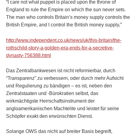
“I care not what puppet is placed upon the throne of
England to rule the Empire on which the sun never sets.
The man who controls Britain’s money supply controls the
British Empire, and I control the British money supply,”
http://www.independent.co.uk/news/uk/this-britain/the-
rothschild-story-a-golden-era-ends-for-a-secretive-
dynasty-756388.html
Das Zentralbankwesen ist nicht reformierbar, durch
“Transparenz” zu verbessern, oder durch mehr Aufsicht
und Regulierung zu bändigen – es ist, neben den
Zentralstaaten und -Bürokratien selbst, das
wirkmächtigste Herrschaftsinstrument der
angloamerikanischen Machtelite und leistet für seine
Schöpfer exakt den erwünschten Dienst.
Solange OWS das nicht auf breiter Basis begreift,