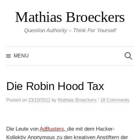
Skip
Mathias Broeckers
to
content
Question Authority – Think For Yourself
Search
for:
MENU
Die Robin Hood Tax
/
Posted
on
23/10/2011
by
Mathias Broeckers
18 Comments
Die Leute von
AdBusters,
die mit dem Hacker-
Kollektiv Anonymous zu den kreativen Anstiftern der