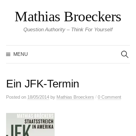
Skip
Mathias Broeckers
to
content
Question Authority – Think For Yourself
Search
for:
MENU
Ein JFK-Termin
/
Posted
on
18/05/2014
by
Mathias Broeckers
0 Comment