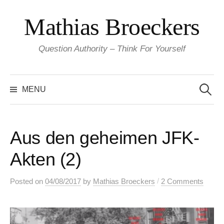
Skip
Mathias Broeckers
to
content
Question Authority – Think For Yourself
Search
for:
MENU
Aus den geheimen JFK-
Akten (2)
/
Posted
on
04/08/2017
by
Mathias Broeckers
2 Comments