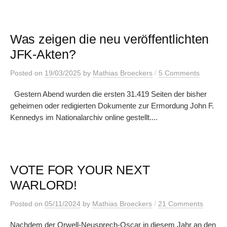
Was zeigen die neu veröffentlichten
JFK-Akten?
/
Posted
on
19/03/2025
by
Mathias Broeckers
5 Comments
Gestern Abend wurden die ersten 31.419 Seiten der bisher
geheimen oder redigierten Dokumente zur Ermordung John F.
Kennedys im Nationalarchiv online gestellt....
VOTE FOR YOUR NEXT
WARLORD!
/
Posted
on
05/11/2024
by
Mathias Broeckers
21 Comments
Nachdem der Orwell-Neusprech-Oscar in diesem Jahr an den