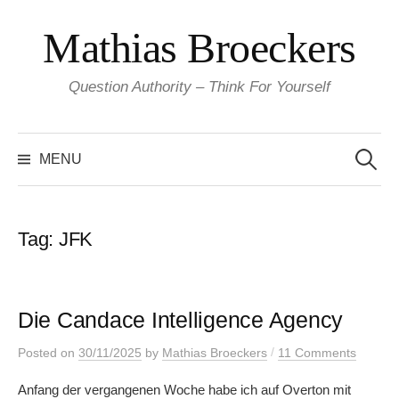
Skip
Mathias Broeckers
to
content
Question Authority – Think For Yourself
Search
for:
MENU
Tag:
JFK
Die Candace Intelligence Agency
/
Posted
on
30/11/2025
by
Mathias Broeckers
11 Comments
Anfang der vergangenen Woche habe ich auf Overton mit