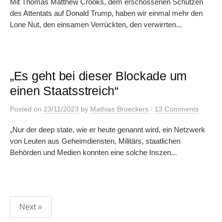
Mit Thomas Matthew Crooks, dem erschossenen Schützen
des Attentats auf Donald Trump, haben wir einmal mehr den
Lone Nut, den einsamen Verrückten, den verwirrten...
„Es geht bei dieser Blockade um
einen Staatsstreich“
/
Posted
on
23/11/2023
by
Mathias Broeckers
13 Comments
„Nur der deep state, wie er heute genannt wird, ein Netzwerk
von Leuten aus Geheimdiensten, Militärs, staatlichen
Behörden und Medien konnten eine solche Inszen...
Posts
Next »
pagination