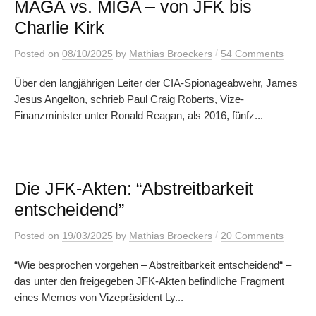
MAGA vs. MIGA – von JFK bis
Charlie Kirk
/
Posted
on
08/10/2025
by
Mathias Broeckers
54 Comments
Über den langjährigen Leiter der CIA-Spionageabwehr, James
Jesus Angelton, schrieb Paul Craig Roberts, Vize-
Finanzminister unter Ronald Reagan, als 2016, fünfz...
Die JFK-Akten: “Abstreitbarkeit
entscheidend”
/
Posted
on
19/03/2025
by
Mathias Broeckers
20 Comments
“Wie besprochen vorgehen – Abstreitbarkeit entscheidend“ –
das unter den freigegeben JFK-Akten befindliche Fragment
eines Memos von Vizepräsident Ly...