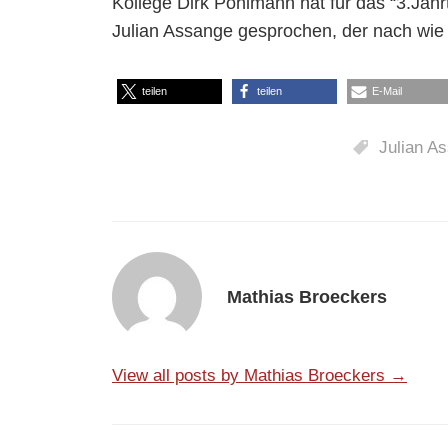
Kollege Dirk Pohlmann hat für das “3.Jah
Julian Assange gesprochen, der nach wie v
teilen
teilen
E-Mail
Julian A
Mathias Broeckers
View all posts by Mathias Broeckers →