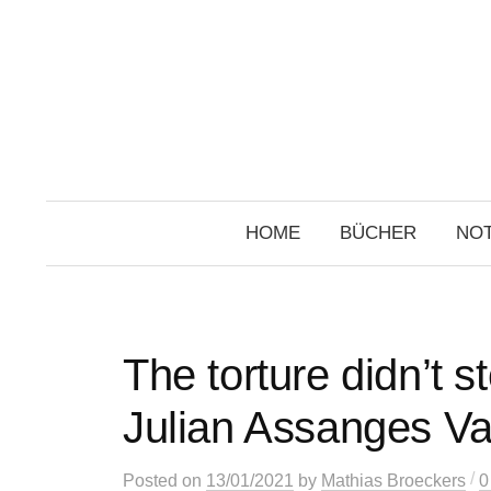
Skip
to
content
HOME
BÜCHER
NOT
The torture didn’t 
Julian Assanges Va
/
Posted
on
13/01/2021
by
Mathias Broeckers
0