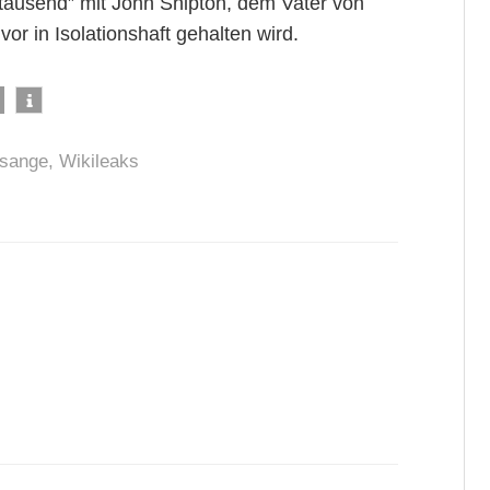
rtausend” mit John Shipton, dem Vater von
or in Isolationshaft gehalten wird.
ssange
,
Wikileaks