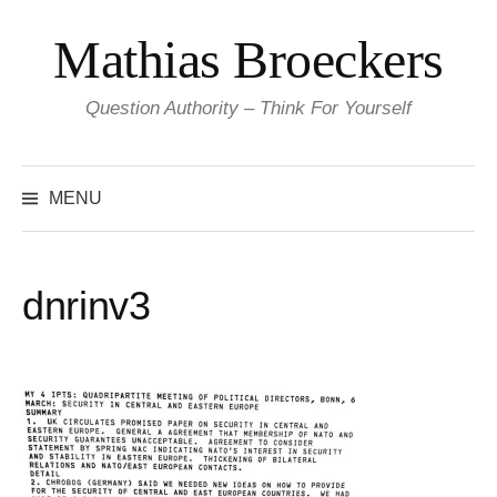
Skip
Mathias Broeckers
to
content
Question Authority – Think For Yourself
Search
for:
MENU
dnrinv3