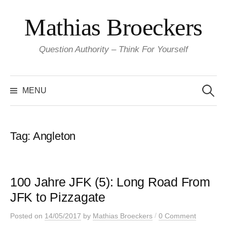
Skip
Mathias Broeckers
to
content
Question Authority – Think For Yourself
Search
for:
MENU
Tag:
Angleton
100 Jahre JFK (5): Long Road From
JFK to Pizzagate
/
Posted
on
14/05/2017
by
Mathias Broeckers
0 Comment