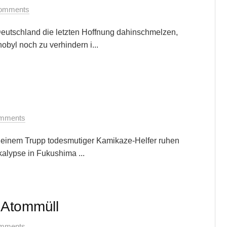
omments
utschland die letzten Hoffnung dahinschmelzen,
byl noch zu verhindern i...
mments
 einem Trupp todesmutiger Kamikaze-Helfer ruhen
kalypse in Fukushima ...
 Atommüll
mments