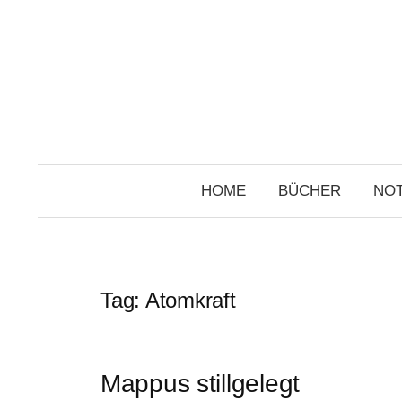
Skip
to
content
HOME
BÜCHER
NOT
Tag:
Atomkraft
Mappus stillgelegt