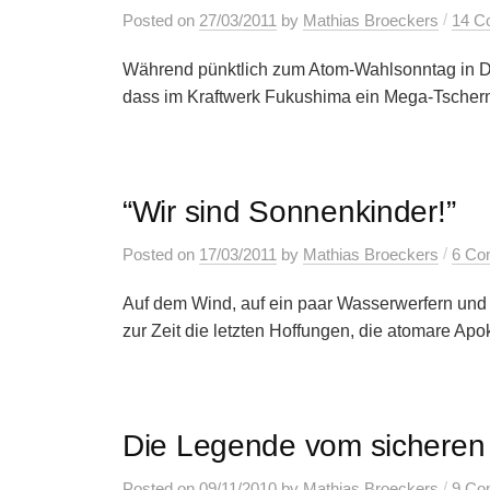
/
Posted
on
27/03/2011
by
Mathias Broeckers
14 C
Während pünktlich zum Atom-Wahlsonntag in De
dass im Kraftwerk Fukushima ein Mega-Tscherno
“Wir sind Sonnenkinder!”
/
Posted
on
17/03/2011
by
Mathias Broeckers
6 Co
Auf dem Wind, auf ein paar Wasserwerfern und
zur Zeit die letzten Hoffungen, die atomare Apo
Die Legende vom sicheren
/
Posted
on
09/11/2010
by
Mathias Broeckers
9 Co