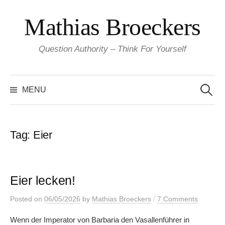
Skip
Mathias Broeckers
to
content
Question Authority – Think For Yourself
Search
for:
MENU
Tag:
Eier
Eier lecken!
/
Posted
on
06/05/2026
by
Mathias Broeckers
7 Comments
Wenn der Imperator von Barbaria den Vasallenführer in