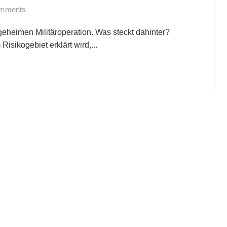
mments
eheimen Militäroperation. Was steckt dahinter?
ikogebiet erklärt wird,...