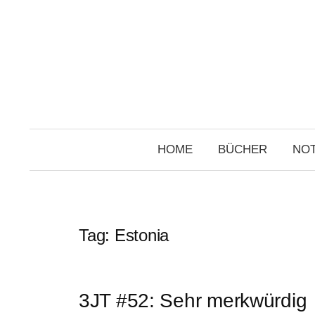
Skip
to
content
HOME
BÜCHER
NOT
Tag:
Estonia
3JT #52: Sehr merkwürdig