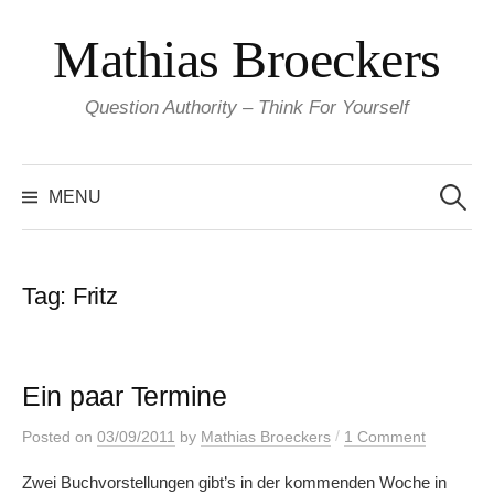
Skip
Mathias Broeckers
to
content
Question Authority – Think For Yourself
Search
for:
MENU
Tag:
Fritz
Ein paar Termine
/
Posted
on
03/09/2011
by
Mathias Broeckers
1 Comment
Zwei Buchvorstellungen gibt’s in der kommenden Woche in