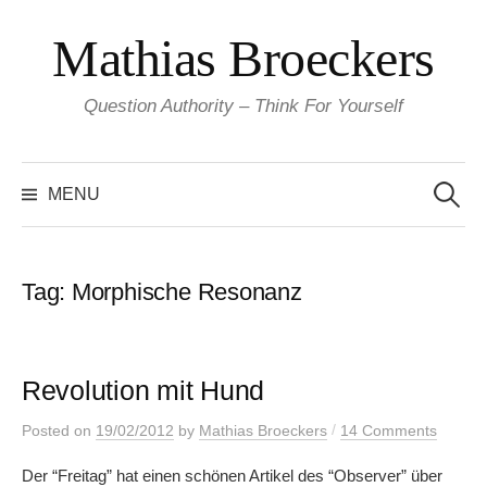
Skip
Mathias Broeckers
to
content
Question Authority – Think For Yourself
Search
for:
MENU
Tag:
Morphische Resonanz
Revolution mit Hund
/
Posted
on
19/02/2012
by
Mathias Broeckers
14 Comments
Der “Freitag” hat einen schönen Artikel des “Observer” über