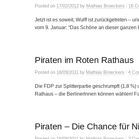
/
Posted
on
17/02/2012
by
Mathias Broeckers
16 C
Jetzt ist es soweit, Wulff ist zurückgetreten – 
vom 9. Januar: “Das Schöne an dieser ganzen F
Piraten im Roten Rathaus
/
Posted
on
18/09/2011
by
Mathias Broeckers
4 Co
Die FDP zur Splitterpartie geschrumpft (1,8 %)
Rathaus – die BerlinerInnen können wählen! Fast
Piraten – Die Chance für N
/
Posted
on
16/09/2011
by
Mathias Broeckers
3 Co