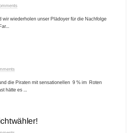
omments
und wir wiederholen unser Plädoyer für die Nachfolge
ar...
mments
 und die Piraten mit sensationellen 9 % im Roten
 hätte es ...
ichtwähler!
mments