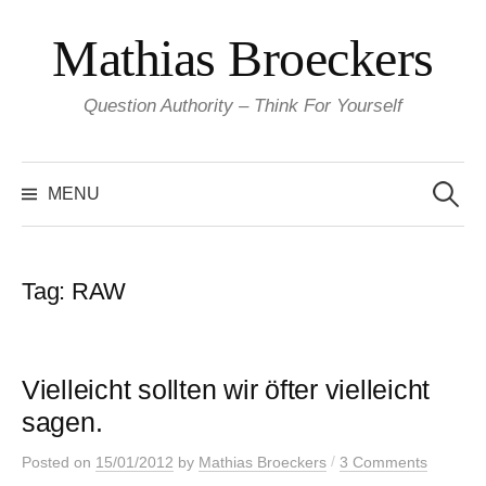
Skip
Mathias Broeckers
to
content
Question Authority – Think For Yourself
Search
for:
MENU
Tag:
RAW
Vielleicht sollten wir öfter vielleicht
sagen.
/
Posted
on
15/01/2012
by
Mathias Broeckers
3 Comments