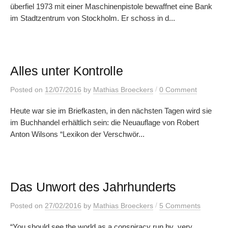
überfiel 1973 mit einer Maschinenpistole bewaffnet eine Bank
im Stadtzentrum von Stockholm. Er schoss in d...
Alles unter Kontrolle
/
Posted
on
12/07/2016
by
Mathias Broeckers
0 Comment
Heute war sie im Briefkasten, in den nächsten Tagen wird sie
im Buchhandel erhältlich sein: die Neuauflage von Robert
Anton Wilsons “Lexikon der Verschwör...
Das Unwort des Jahrhunderts
/
Posted
on
27/02/2016
by
Mathias Broeckers
5 Comments
“You should see the world as a conspiracy run by very