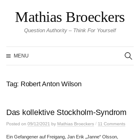
Skip
Mathias Broeckers
to
content
Question Authority – Think For Yourself
Search
for:
MENU
Tag:
Robert Anton Wilson
Das kollektive Stockholm-Syndrom
/
Posted
on
09/12/2021
by
Mathias Broeckers
11 Comments
Ein Gefangener auf Freigang, Jan Erik „Janne“ Olsson,