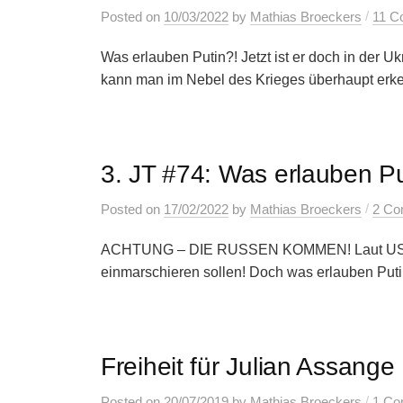
/
Posted
on
10/03/2022
by
Mathias Broeckers
11 C
Was erlauben Putin?! Jetzt ist er doch in der U
kann man im Nebel des Krieges überhaupt erke
3. JT #74: Was erlauben P
/
Posted
on
17/02/2022
by
Mathias Broeckers
2 Co
ACHTUNG – DIE RUSSEN KOMMEN! Laut US-Gehe
einmarschieren sollen! Doch was erlauben Putin
Freiheit für Julian Assange
/
Posted
on
20/07/2019
by
Mathias Broeckers
1 C