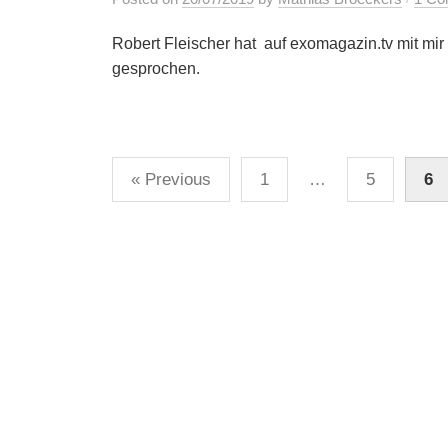
Robert Fleischer hat auf exomagazin.tv mit mir
gesprochen.
Posts
« Previous
1
…
5
6
pagination