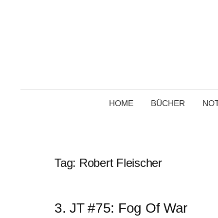
Skip
to
content
HOME
BÜCHER
NOT
Tag:
Robert Fleischer
3. JT #75: Fog Of War