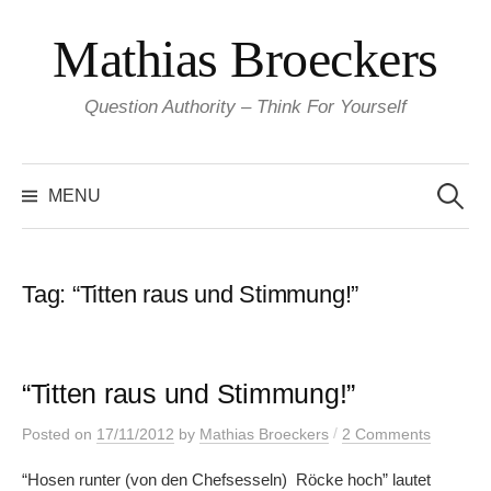
Skip
Mathias Broeckers
to
content
Question Authority – Think For Yourself
Search
for:
MENU
Tag:
“Titten raus und Stimmung!”
“Titten raus und Stimmung!”
/
Posted
on
17/11/2012
by
Mathias Broeckers
2 Comments
“Hosen runter (von den Chefsesseln) Röcke hoch” lautet