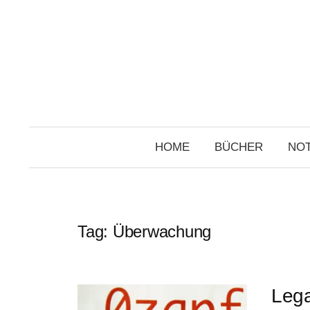
Skip
to
content
HOME
BÜCHER
NOT
Tag:
Überwachung
Lega