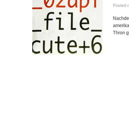
Posted
Nachdem
amerika
Thron ge