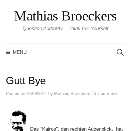
Skip
Mathias Broeckers
to
content
Question Authority – Think For Yourself
Search
for:
MENU
Gutt Bye
/
Posted
on
01/03/2011
by
Mathias Broeckers
9 Comments
Das “Kairos”, den rechten Augenblick, hat