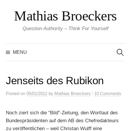
Skip
Mathias Broeckers
to
content
Question Authority – Think For Yourself
Search
for:
MENU
Jenseits des Rubikon
/
Posted
on
05/01/2012
by
Mathias Broeckers
10 Comments
Noch ziert sich die “Bild”-Zeitung, den Wortlaut des
Bundespräsidenten auf dem AB des Chefredakteurs
zu veröffentlichen – weil Christan Wulff eine