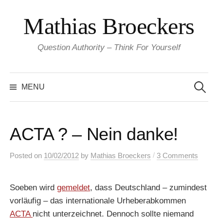
Skip
Mathias Broeckers
to
content
Question Authority – Think For Yourself
Search
for:
MENU
ACTA ? – Nein danke!
/
Posted
on
10/02/2012
by
Mathias Broeckers
3 Comments
Soeben wird
gemeldet
, dass Deutschland – zumindest
vorläufig – das internationale Urheberabkommen
ACTA
nicht unterzeichnet. Dennoch sollte niemand