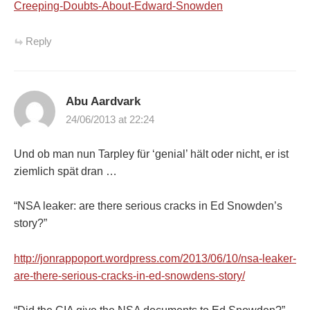
Creeping-Doubts-About-Edward-Snowden
Reply
Abu Aardvark
24/06/2013 at 22:24
Und ob man nun Tarpley für ‘genial’ hält oder nicht, er ist
ziemlich spät dran …
“NSA leaker: are there serious cracks in Ed Snowden’s
story?”
http://jonrappoport.wordpress.com/2013/06/10/nsa-leaker-
are-there-serious-cracks-in-ed-snowdens-story/