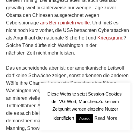
diesem Timing: Der Imageschaden ist auch deshalb
gewaltig, weil pikanterweise nur wenige Tage zuvor
Obama den Chinesen ausgerechnet wegen
Cyberspionage
ans Bein pinkeln wollte
. Und hieß es
nicht noch kurz vorher, die USA betrachten Cyberattacken
als Angriff auf die nationale Sicherheit und
Kriegsgrund
?
Solche Töne dürfte sich Washington in der
nächsten Zeit nicht mehr leisten.
Das entscheidende aber ist: der amerikanische Leitwolf
darf keine Schwäche zeigen, sonst erkennen die anderen
Wölfe ihre Chance. Leute wie Snowden aber führen
Washington vor, untergraben dessen Autorität und
Diese Website setzt Session-Cookies“
animieren vielleicht sogar
der VG Wort, München.Zu keinem
Trittbrettfahrer. Auf Dauer kann so etwas keine Obrigkeit,
Zeitpunkt werden einzelne Nutzer
die es auch bleiben will, tolerieren. Deswegen
identifiziert
Read More
Accept
demonstriert man in der Verfolgung von Assange,
Manning, Snowden abschreckende Härte.