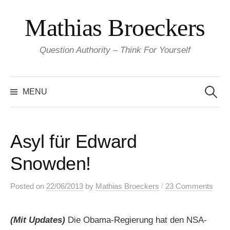
Skip
Mathias Broeckers
to
content
Question Authority – Think For Yourself
Search
for:
MENU
Asyl für Edward
Snowden!
/
Posted
on
22/06/2013
by
Mathias Broeckers
23 Comments
(Mit Updates)
Die Obama-Regierung hat den NSA-