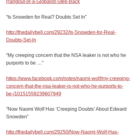
Hangout-or-a-Globalist-Step-Back
“Is Snowden for Real? Doubts Set In”
http://thedailybell.com/29232/Is-Snowden-for-Real-
Doubts-Set-In
“My creeping concern that the NSA leaker is not who he
purports to be …”
https://www.facebook.com/notes/naomi-wolf/my-creeping-
concern-that-the-nsa-leaker-is-not-who-he-purports-to-
be-/10151559239607949
“Now Naomi Wolf Has ‘Creeping Doubts’ About Edward
Snowden”
http://thedailybell.com/29250/Now-Naomi-Wolf-Has-