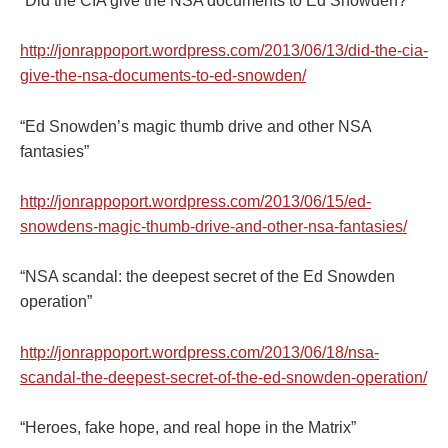
“Did the CIA give the NSA documents to Ed Snowden?”
http://jonrappoport.wordpress.com/2013/06/13/did-the-cia-
give-the-nsa-documents-to-ed-snowden/
“Ed Snowden’s magic thumb drive and other NSA
fantasies”
http://jonrappoport.wordpress.com/2013/06/15/ed-
snowdens-magic-thumb-drive-and-other-nsa-fantasies/
“NSA scandal: the deepest secret of the Ed Snowden
operation”
http://jonrappoport.wordpress.com/2013/06/18/nsa-
scandal-the-deepest-secret-of-the-ed-snowden-operation/
“Heroes, fake hope, and real hope in the Matrix”