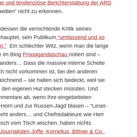
ige und tendenziöse Berichterstattung der ARD
edien” nicht zu erkennen.
essen die vernichtende Kritik seines
ehauptet, sein Publikum
“umfassend und so
n.”
Ein schlechter Witz, wenn man die lange
e im Blog
Propagandaschau
notiert sind –
 anders… Dass die massive interne Schelte
ch nicht vorkommen ist, bei den anderen
chnend – sie halten sich bedeckt, weil sie
 an den eigenen Hut stecken müssten. Und
ommentare ab, wenn ihre eingebetteten
o-Horn und zur Russen-Jagd blasen – “Leser-
 geht anders… und Chefredakteure wie Herr
gisch vom Tisch wischen, haben nichts
Journalisten Joffe, Kornelius, Bittner & Co.
,