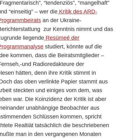
“Fragmentarisch”, “tendenziös”, “mangelhaft”
und “einseitig” – wer die
Kritik des ARD-
Programmbeirats
an der Ukraine-
Berichterstattung zur Kenntnis nimmt und das
zugrunde liegende
Resümeé der
Programmanalyse
studiert, könnte auf die
Idee kommen, dass die Beiratsmitglieder –
Fernseh,-und Radioredakteure der
sen hätten, denn ihre Kritik stimmt in
 Doch das oben verlinkte Papier stammt aus
Arbeit steckten und einiges vom dem, was
eben war. Die Koinzidenz der Kritik ist aber
voneinander unabhängige Beobachter aus
instimmenden Schlüssen kommen, spricht
htete Realtiät tatsächlich die beschriebenen
h mußte man in den vergangenen Monaten