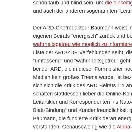
schon taub und blind sein, um
die einseit
und auch der anderen sogenannten “Leitm
Der ARD-Chefredakteur Baumann weist ind
eigenen Beirats “energisch” zurück und b
wahrheitsgetreu wie möglich zu informiere
Liste der ARD/ZDF-Verfehlungen seiht, di
“umfassend” und “wahrhheitsgetreu” geht
bei der ARD, die in dieser Form bisher no
Medien kein großes Thema wurde, ist bezei
sich sich die Kritik des ARD-Beirats 1:1
schalten stattdessen lieber die Online-K
Leitartikler und Korrespondenten ins Nat
Blatt-Bindung” und Kundenfreundlichkeit
Baumann, die fundierte Kritik derart ener
verstanden. Genausowenig wie die
Alpha-