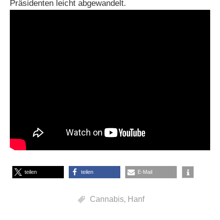
Präsidenten leicht abgewandelt.
teilen
teilen
E-Mail
Cannabis
,
Hanf