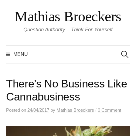
Skip
Mathias Broeckers
to
content
Question Authority – Think For Yourself
Search
for:
MENU
There’s No Business Like
Cannabusiness
/
Posted
on
24/04/2017
by
Mathias Broeckers
0 Comment