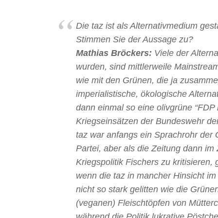
Die taz ist als Alternativmedium ge
Stimmen Sie der Aussage zu?
Mathias Bröckers:
Viele der Alterna
wurden, sind mittlerweile Mainstream. 
wie mit den Grünen, die ja zusammen 
imperialistische, ökologische Altern
dann einmal so eine olivgrüne “FDP m
Kriegseinsätzen der Bundeswehr den 
taz war anfangs ein Sprachrohr der 
Partei, aber als die Zeitung dann im
Kriegspolitik Fischers zu kritisieren, 
wenn die taz in mancher Hinsicht i
nicht so stark gelitten wie die Grün
(veganen) Fleischtöpfen von Mütterch
während die Politik lukrative Pöstch