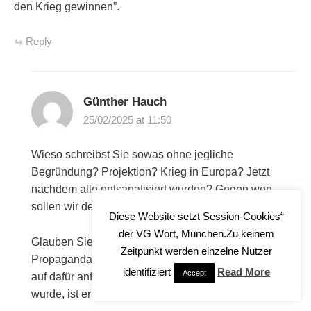
den Krieg gewinnen”.
Reply
Günther Hauch
25/02/2025 at 11:50
Wieso schreibst Sie sowas ohne jegliche
Begründung? Projektion? Krieg in Europa? Jetzt
nachdem alle entsanatisiert wurden? Gegen wen
sollen wir den Kreig machen? Eskimos?
Diese Website setzt Session-Cookies“
der VG Wort, München.Zu keinem
Glauben Sie nicht alles, was die feindliche
Zeitpunkt werden einzelne Nutzer
Propaganda-Matrix verbreiter. Leider ist der BongChef
identifiziert
Read More
Accept
auf dafür anfällig, seit die Prohibition aufgehoben
wurde, ist er nicht mehr ganz der alte.