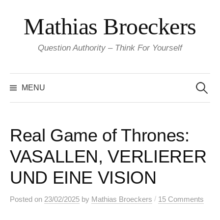
Skip
Mathias Broeckers
to
content
Question Authority – Think For Yourself
Search
for:
MENU
Real Game of Thrones:
VASALLEN, VERLIERER
UND EINE VISION
/
Posted
on
23/02/2025
by
Mathias Broeckers
15 Comments