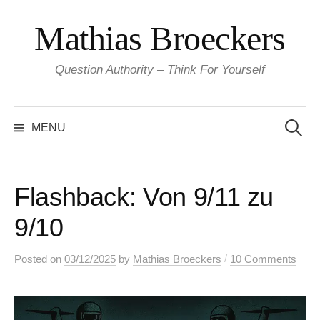
Skip
Mathias Broeckers
to
content
Question Authority – Think For Yourself
Search
for:
MENU
Flashback: Von 9/11 zu
9/10
/
Posted
on
03/12/2025
by
Mathias Broeckers
10 Comments