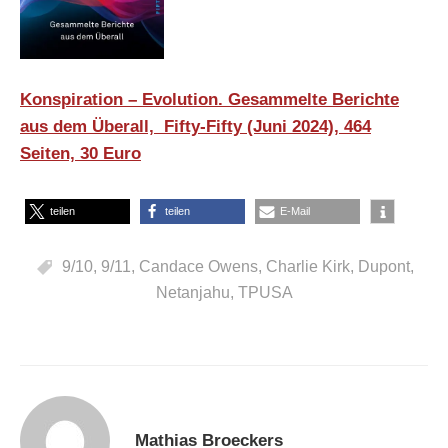
Konspiration – Evolution. Gesammelte Berichte
aus dem Überall, Fifty-Fifty (Juni 2024), 464
Seiten, 30 Euro
teilen
teilen
E-Mail
9/10
,
9/11
,
Candace Owens
,
Charlie Kirk
,
Dupont
,
Netanjahu
,
TPUSA
Mathias Broeckers