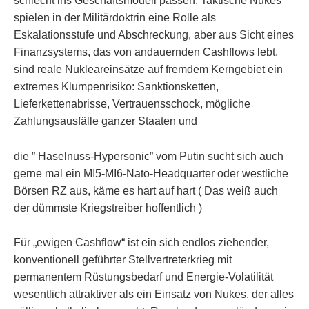
schlecht ins Geschäftsmodell passen. Taktische Nukes
spielen in der Militärdoktrin eine Rolle als
Eskalationsstufe und Abschreckung, aber aus Sicht eines
Finanzsystems, das von andauernden Cashflows lebt,
sind reale Nuklear­einsätze auf fremdem Kerngebiet ein
extremes Klumpenrisiko: Sanktionsketten,
Lieferkettenabrisse, Vertrauensschock, mögliche
Zahlungsausfälle ganzer Staaten und
die ” Haselnuss-Hypersonic” vom Putin sucht sich auch
gerne mal ein MI5-MI6-Nato-Headquarter oder westliche
Börsen RZ aus, käme es hart auf hart ( Das weiß auch
der dümmste Kriegstreiber hoffentlich )
Für „ewigen Cashflow“ ist ein sich endlos ziehender,
konventionell geführter Stellvertreterkrieg mit
permanentem Rüstungsbedarf und Energie‑Volatilität
wesentlich attraktiver als ein Einsatz von Nukes, der alles