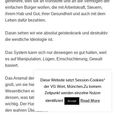
generiere, weil sie an Rohstoffe und an die Vermögen der
einfachen Bürger wollen, die mit Arbeitskraft, Steuern,
ihrem Hab und Gut, ihrer Gesundheit und auch mit dem
Leben dafür bezahlen.
Daran sehen wir wie absolut geisteskrank und destruktiv
die westliche Ideologie ist.
Das System kann sich nur deswegen so gut halten, weil
es auf Manipulation, Lügen, Einschüchterung, Gewalt
basiert.
Das Arsenal der manipulativen Instrumente ist groß, zu
Diese Website setzt Session-Cookies“
groß, um sie hier alle aufzuzählen und zu beleuchten. Im
der VG Wort, München.Zu keinem
Wesentlichen erzählt man den Menschen das Gegenteil
Zeitpunkt werden einzelne Nutzer
dessen, was tatsächlich ist. Rassismus ist auch ganz
identifiziert
Read More
Accept
wichtig. Der Hass auf Andere, dient der Abkenkung von
den wahren Übeltätern.