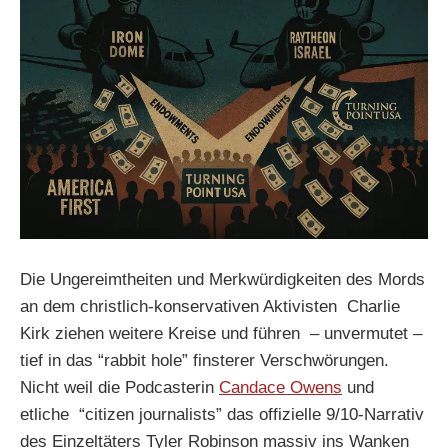
Die Ungereimtheiten und Merkwürdigkeiten des Mords
an dem christlich-konservativen Aktivisten Charlie
Kirk ziehen weitere Kreise und führen – unvermutet –
tief in das “rabbit hole” finsterer Verschwörungen.
Nicht weil die Podcasterin
Candace Owens
und
etliche “citizen journalists” das offizielle 9/10-Narrativ
des Einzeltäters Tyler Robinson massiv ins Wanken