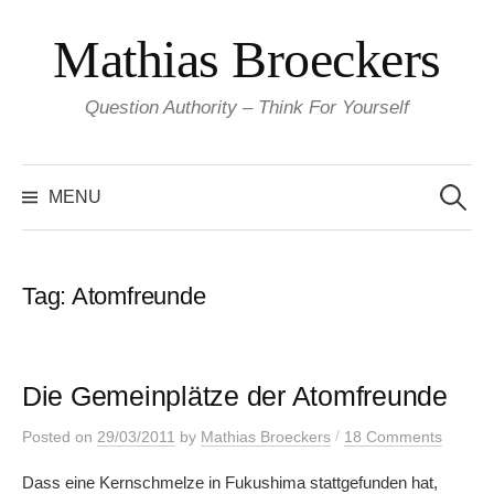
Skip
Mathias Broeckers
to
content
Question Authority – Think For Yourself
Search
for:
MENU
Tag:
Atomfreunde
Die Gemeinplätze der Atomfreunde
/
Posted
on
29/03/2011
by
Mathias Broeckers
18 Comments
Dass eine Kernschmelze in Fukushima stattgefunden hat,