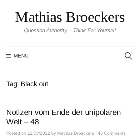
Skip
Mathias Broeckers
to
content
Question Authority – Think For Yourself
Search
for:
MENU
Tag:
Black out
Notizen vom Ende der unipolaren
Welt – 48
/
Posted
on
12/09/2022
by
Mathias Broeckers
48 Comments